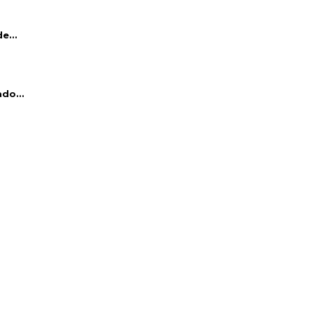
e...
do...