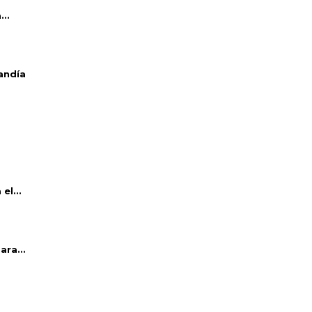
..
andía
el...
ara...