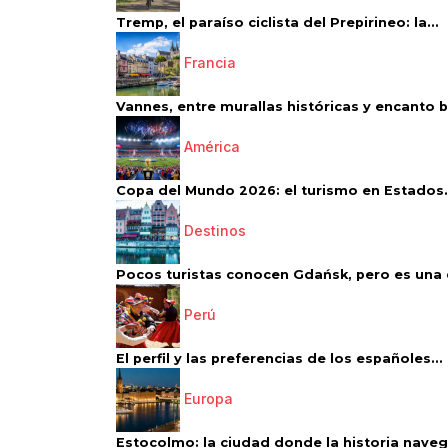
Tremp, el paraíso ciclista del Prepirineo: la...
Francia
Vannes, entre murallas históricas y encanto 
América
Copa del Mundo 2026: el turismo en Estados.
Destinos
Pocos turistas conocen Gdańsk, pero es una d
Perú
El perfil y las preferencias de los españoles...
Europa
Estocolmo: la ciudad donde la historia navega