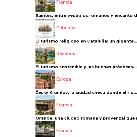
Francia
Saintes, entre vestigios romanos y encanto de
Cataluña
El turismo religioso en Cataluña: un gigante..
Destinos
El turismo sostenible y las buenas prácticas...
Europa
Český Krumlov, la ciudad checa donde el río..
Francia
Orange, una ciudad romana y provenzal que 
Francia