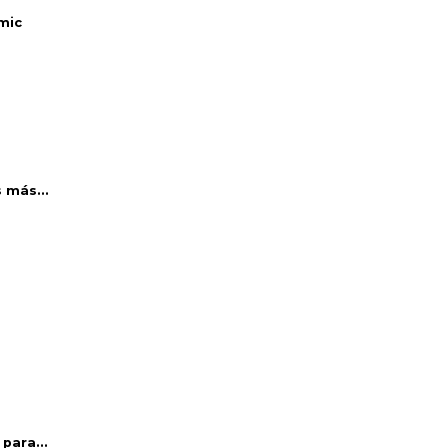
mic
 más...
para...