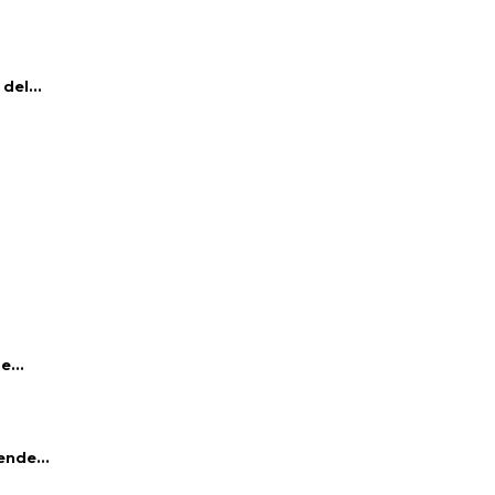
del...
e...
ende...