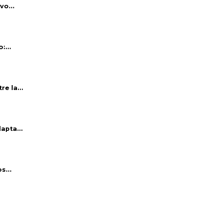
vo...
:...
e la...
apta...
s...