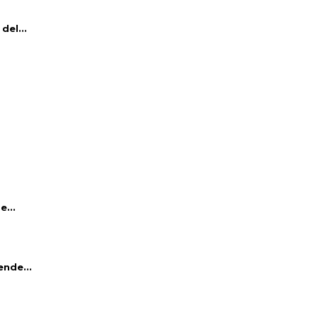
del...
e...
ende...