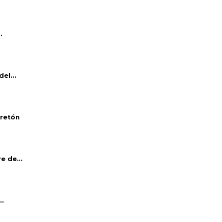
.
el...
bretón
e de...
..