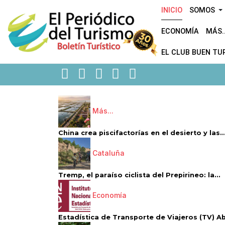
INICIO
SOMOS
ECONOMÍA
MÁS..
EL CLUB BUEN TU
Más...
China crea piscifactorías en el desierto y las..
Cataluña
Tremp, el paraíso ciclista del Prepirineo: la...
Economía
Estadística de Transporte de Viajeros (TV) Abri