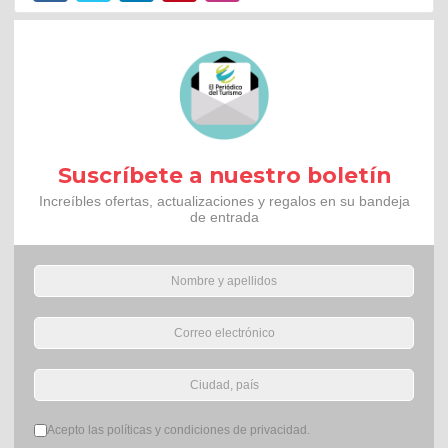
Suscríbete a nuestro boletín
Increíbles ofertas, actualizaciones y regalos en su bandeja
de entrada
Términos del servicio
*
Acepto las políticas y condiciones de privacidad.