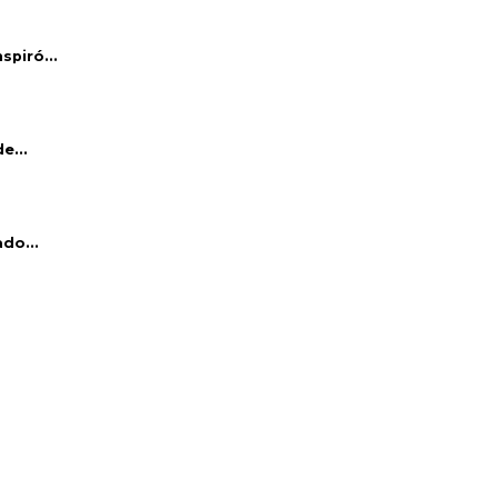
piró...
e...
do...