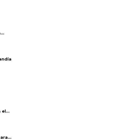
..
andía
el...
ara...