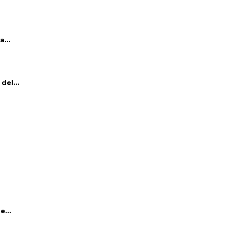
...
del...
e...