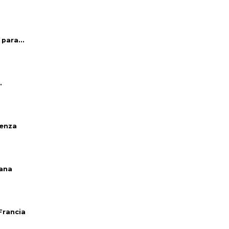
para...
.
venza
iana
Francia