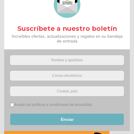
Suscríbete a nuestro boletín
Increíbles ofertas, actualizaciones y regalos en su bandeja
de entrada
Términos del servicio
*
Acepto las políticas y condiciones de privacidad.
Enviar