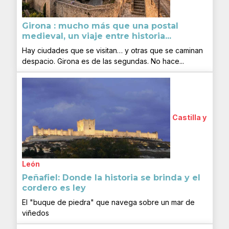
Girona : mucho más que una postal
medieval, un viaje entre historia...
Hay ciudades que se visitan… y otras que se caminan
despacio. Girona es de las segundas. No hace...
Castilla y
León
Peñafiel: Donde la historia se brinda y el
cordero es ley
El "buque de piedra" que navega sobre un mar de
viñedos