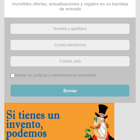
Increíbles ofertas, actualizaciones y regalos en su bandeja
de entrada
Términos del servicio
*
Acepto las políticas y condiciones de privacidad.
Enviar