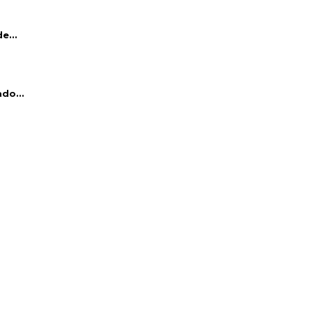
e...
do...