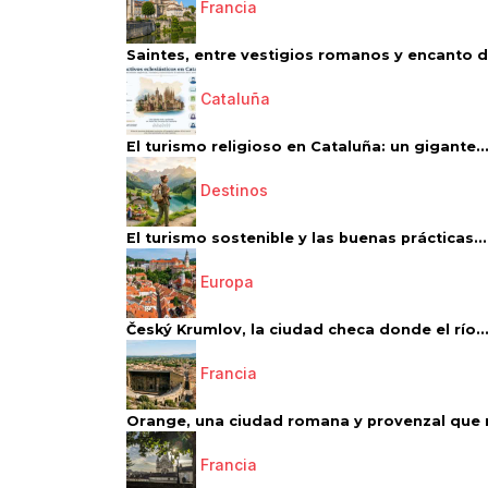
Francia
Saintes, entre vestigios romanos y encanto de
Cataluña
El turismo religioso en Cataluña: un gigante..
Destinos
El turismo sostenible y las buenas prácticas...
Europa
Český Krumlov, la ciudad checa donde el río..
Francia
Orange, una ciudad romana y provenzal que 
Francia