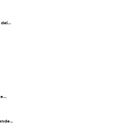
del...
e...
ende...