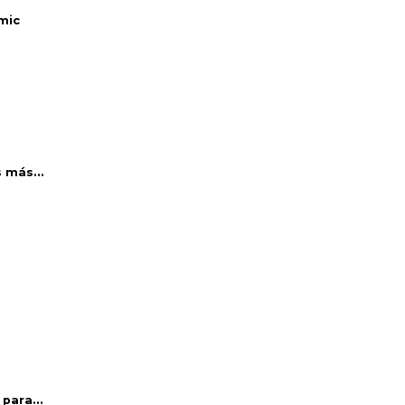
mic
 más...
para...