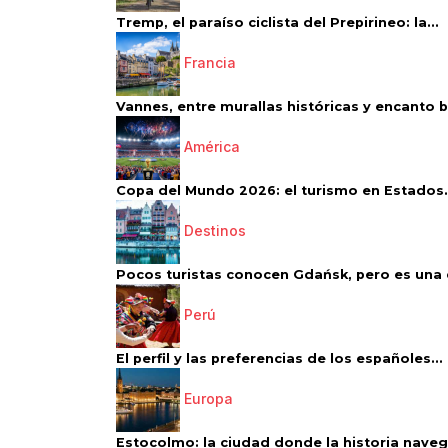
Tremp, el paraíso ciclista del Prepirineo: la...
Francia
Vannes, entre murallas históricas y encanto 
América
Copa del Mundo 2026: el turismo en Estados.
Destinos
Pocos turistas conocen Gdańsk, pero es una d
Perú
El perfil y las preferencias de los españoles...
Europa
Estocolmo: la ciudad donde la historia navega