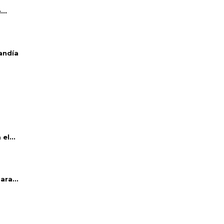
..
andía
el...
ara...