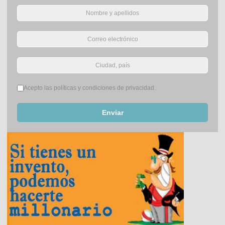
Términos del servicio
*
Acepto las políticas y condiciones de privacidad.
Enviar