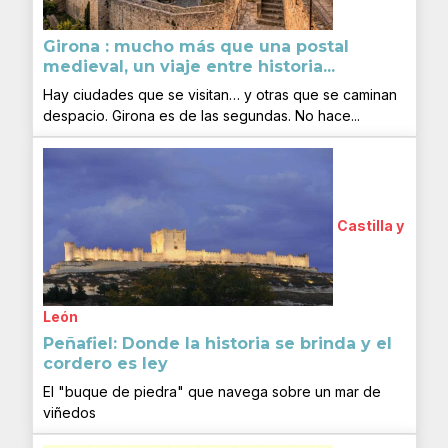
Girona : mucho más que una postal
medieval, un viaje entre historia...
Hay ciudades que se visitan… y otras que se caminan
despacio. Girona es de las segundas. No hace...
Castilla y
León
Peñafiel: Donde la historia se brinda y el
cordero es ley
El "buque de piedra" que navega sobre un mar de
viñedos