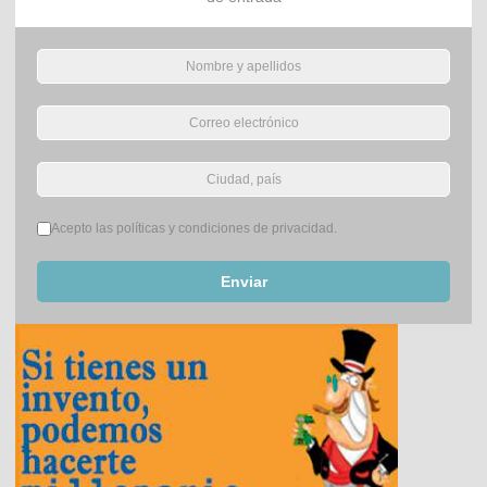
Términos del servicio
*
Acepto las políticas y condiciones de privacidad.
Enviar