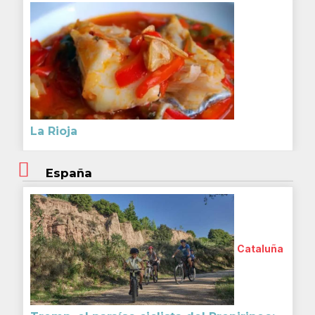
La Rioja
España
Cataluña