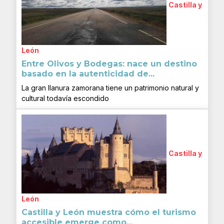
Castilla y
León
Entre Olivos y Bodegas: nace un destino
basado en la autenticidad de...
La gran llanura zamorana tiene un patrimonio natural y
cultural todavía escondido
Castilla y
León
Castilla y León muestra cómo el turismo
accesible emerge como...