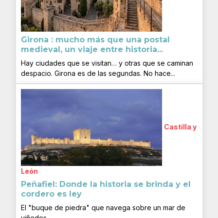
Girona : mucho más que una postal
medieval, un viaje entre historia...
Hay ciudades que se visitan… y otras que se caminan
despacio. Girona es de las segundas. No hace...
Castilla y
León
Peñafiel: Donde la historia se brinda y el
cordero es ley
El "buque de piedra" que navega sobre un mar de
viñedos