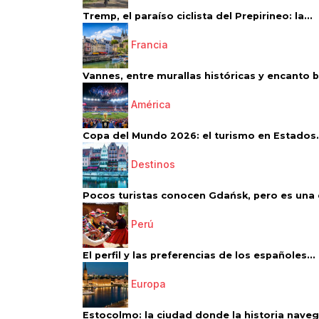
Tremp, el paraíso ciclista del Prepirineo: la...
Francia
Vannes, entre murallas históricas y encanto 
América
Copa del Mundo 2026: el turismo en Estados.
Destinos
Pocos turistas conocen Gdańsk, pero es una d
Perú
El perfil y las preferencias de los españoles...
Europa
Estocolmo: la ciudad donde la historia navega