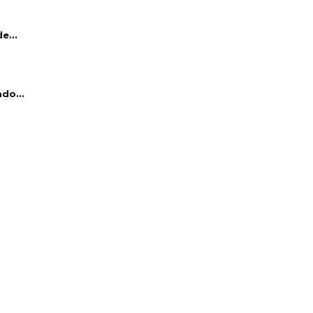
e...
do...