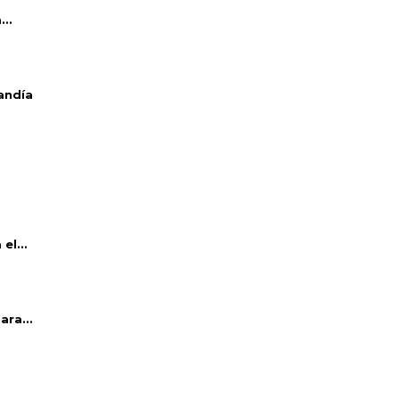
..
andía
el...
ara...