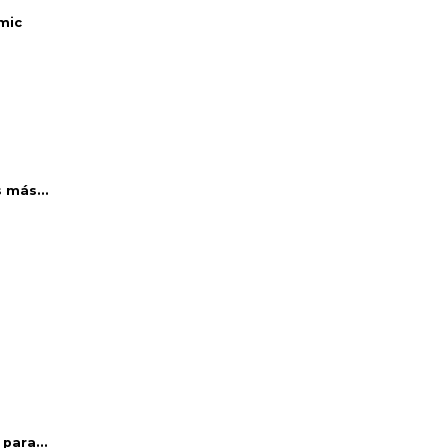
mic
 más...
para...