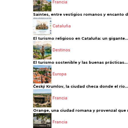
Francia
Saintes, entre vestigios romanos y encanto de
Cataluña
El turismo religioso en Cataluña: un gigante..
Destinos
El turismo sostenible y las buenas prácticas...
Europa
Český Krumlov, la ciudad checa donde el río..
Francia
Orange, una ciudad romana y provenzal que 
Francia