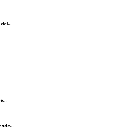
del...
e...
ende...