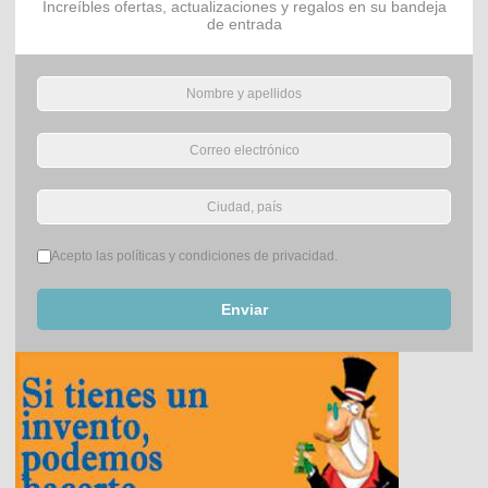
Increíbles ofertas, actualizaciones y regalos en su bandeja
de entrada
Términos del servicio
*
Acepto las políticas y condiciones de privacidad.
Enviar