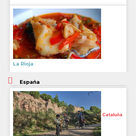
La Rioja
España
Cataluña