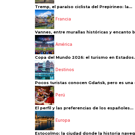
Tremp, el paraíso ciclista del Prepirineo: la...
Francia
Vannes, entre murallas históricas y encanto 
América
Copa del Mundo 2026: el turismo en Estados.
Destinos
Pocos turistas conocen Gdańsk, pero es una d
Perú
El perfil y las preferencias de los españoles...
Europa
Estocolmo: la ciudad donde la historia navega