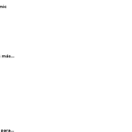
mic
 más...
para...