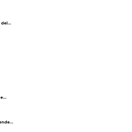
del...
e...
ende...