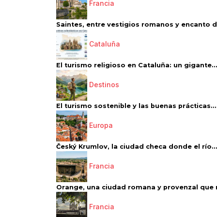
Francia
Saintes, entre vestigios romanos y encanto de
Cataluña
El turismo religioso en Cataluña: un gigante..
Destinos
El turismo sostenible y las buenas prácticas...
Europa
Český Krumlov, la ciudad checa donde el río..
Francia
Orange, una ciudad romana y provenzal que 
Francia