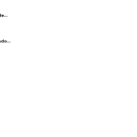
e...
do...