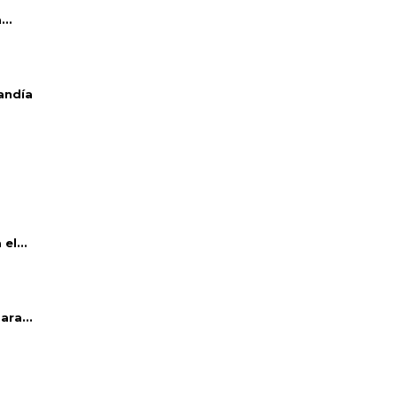
..
andía
el...
ara...