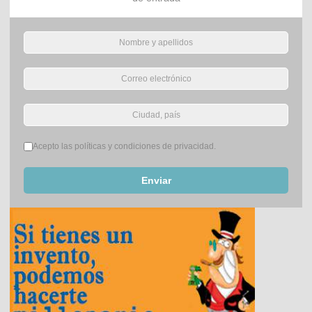
Términos del servicio
*
Acepto las políticas y condiciones de privacidad.
Enviar