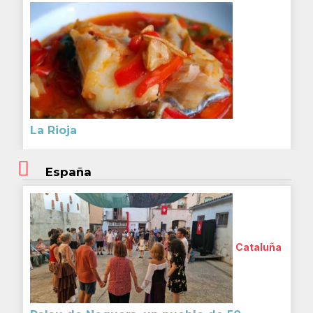
La Rioja
España
Cataluña