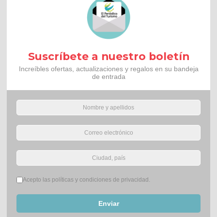
Suscríbete a nuestro boletín
Increíbles ofertas, actualizaciones y regalos en su bandeja
de entrada
Términos del servicio
*
Acepto las políticas y condiciones de privacidad.
Enviar