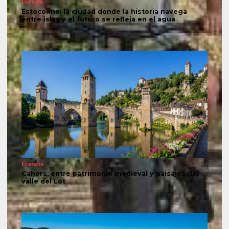
Europa
Estocolmo: la ciudad donde la historia navega
entre islas y el futuro se refleja en el agua
Francia
Cahors, entre patrimonio medieval y paisajes del
valle del Lot