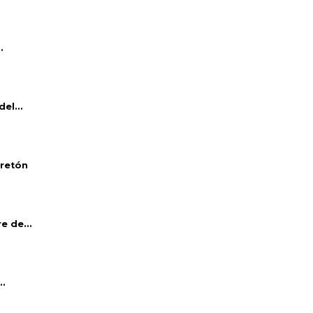
.
el...
bretón
e de...
..