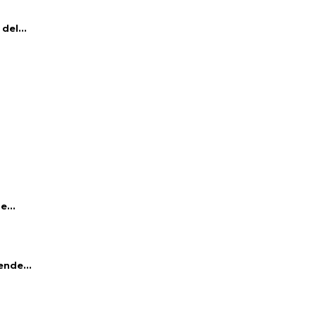
del...
e...
ende...