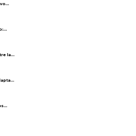
vo...
:...
e la...
apta...
s...