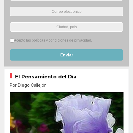
Términos del servicio
*
Acepto las políticas y condiciones de privacidad.
Enviar
El Pensamiento del Día
Por Diego Callejón