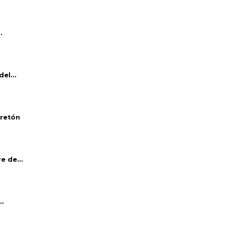
.
el...
bretón
e de...
..