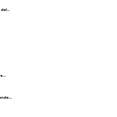
del...
e...
ende...