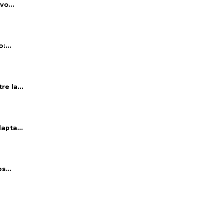
vo...
:...
e la...
apta...
s...