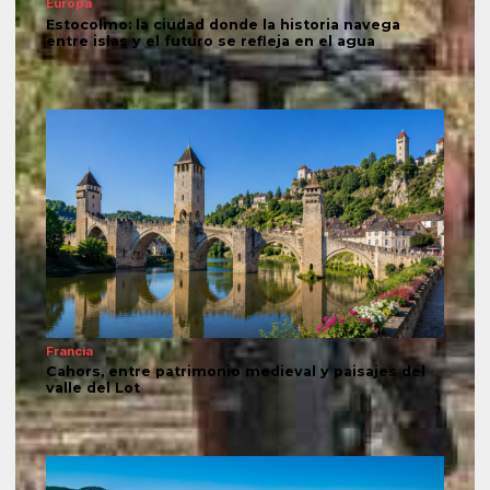
Europa
Estocolmo: la ciudad donde la historia navega
entre islas y el futuro se refleja en el agua
Francia
Cahors, entre patrimonio medieval y paisajes del
valle del Lot