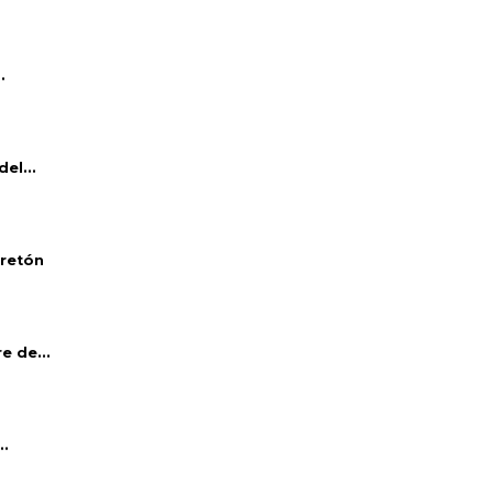
.
el...
bretón
e de...
..