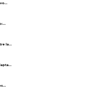
vo...
:...
e la...
apta...
s...