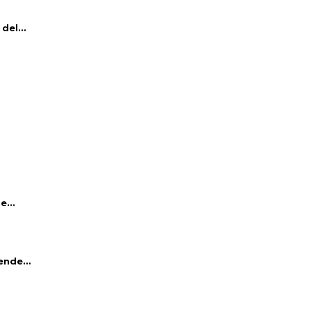
del...
e...
ende...