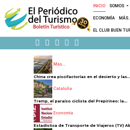
INICIO
SOMOS
ECONOMÍA
MÁS..
EL CLUB BUEN TU
Más...
China crea piscifactorías en el desierto y las..
Cataluña
Tremp, el paraíso ciclista del Prepirineo: la...
Economía
Estadística de Transporte de Viajeros (TV) Abri