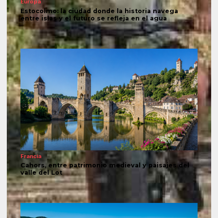
Europa
Estocolmo: la ciudad donde la historia navega
entre islas y el futuro se refleja en el agua
Francia
Cahors, entre patrimonio medieval y paisajes del
valle del Lot