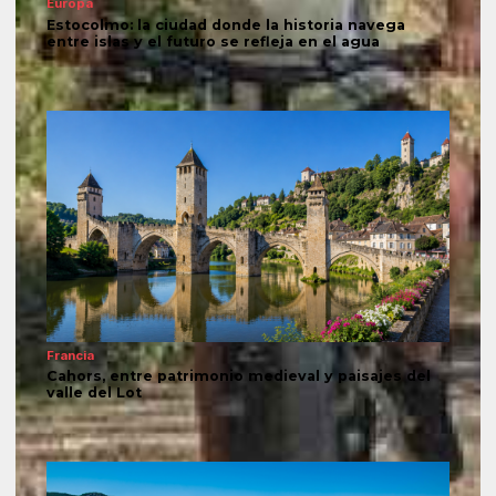
Europa
Estocolmo: la ciudad donde la historia navega
entre islas y el futuro se refleja en el agua
Francia
Cahors, entre patrimonio medieval y paisajes del
valle del Lot