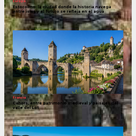
Europa
Estocolmo: la ciudad donde la historia navega
entre islas y el futuro se refleja en el agua
Francia
Cahors, entre patrimonio medieval y paisajes del
valle del Lot