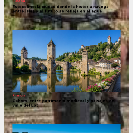
Europa
Estocolmo: la ciudad donde la historia navega
entre islas y el futuro se refleja en el agua
Francia
Cahors, entre patrimonio medieval y paisajes del
valle del Lot