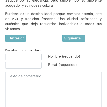
Seduce por su elegancia, pero también por su ambiente
acogedor y su riqueza cultural.
Burdeos es un destino ideal porque combina historia, arte
de vivir y tradición francesa. Una ciudad sofisticada y
auténtica que deja recuerdos inolvidables a todos sus
visitantes.
Artículo anterior: Collioure, el tesoro mediterráneo entre
Artículo siguiente: El b
Anterior
Siguiente
Escribir un comentario
Texto de comentario
Nombre (requerido)
E-mail (requerido)