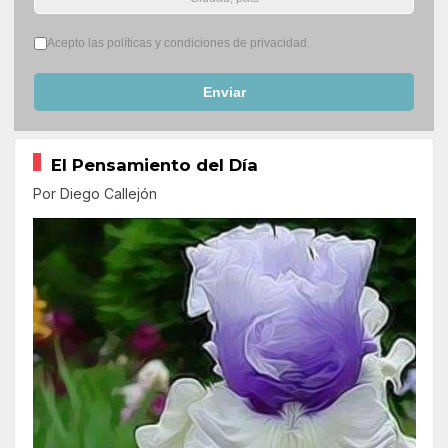
Términos del servicio
*
Acepto las políticas y condiciones de privacidad.
Enviar
El Pensamiento del Día
Por Diego Callejón