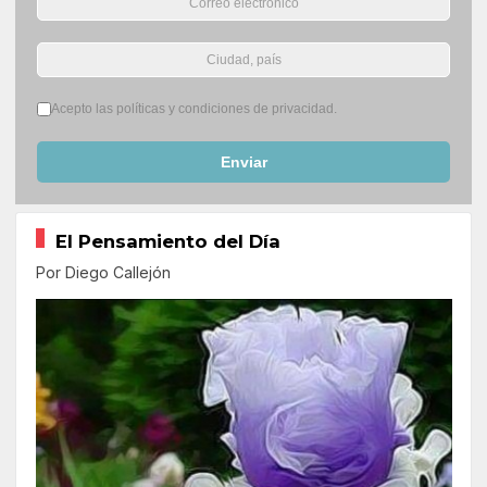
Términos del servicio
*
Acepto las políticas y condiciones de privacidad.
Enviar
El Pensamiento del Día
Por Diego Callejón