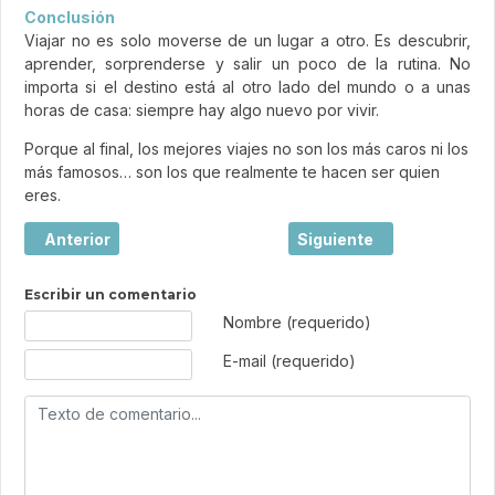
Conclusión
Viajar no es solo moverse de un lugar a otro. Es descubrir,
aprender, sorprenderse y salir un poco de la rutina. No
importa si el destino está al otro lado del mundo o a unas
horas de casa: siempre hay algo nuevo por vivir.
Porque al final, los mejores viajes no son los más caros ni los
más famosos… son los que realmente te hacen ser quien
eres.
Artículo anterior: El boom de los city breaks en España: p
Artículo siguiente: Los h
Anterior
Siguiente
Escribir un comentario
Texto de comentario
Nombre (requerido)
E-mail (requerido)