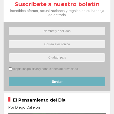
Suscríbete a nuestro boletín
Increíbles ofertas, actualizaciones y regalos en su bandeja
de entrada
Términos del servicio
*
Acepto las políticas y condiciones de privacidad.
Enviar
El Pensamiento del Día
Por Diego Callejón