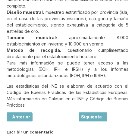
completo.
Diseño muestral:
muestreo estratificado por provincia (isla,
en el caso de las provincias insulares), categoría y tamaño
del establecimiento, siendo exhaustiva la categoría de 5
estrellas de oro.
Tamaño muestral:
aproximadamente 8.000
establecimientos en invierno y 10.000 en verano.
Método de recogida:
cuestionario cumplimentado
directamente por el establecimiento hotelero.
Para más información se puede tener acceso a las
metodologías (EOH, IPH e IRSH) y a los informes
metodológicos estandarizados (EOH, IPH e IRSH).
Las estadísticas del INE se elaboran de acuerdo con el
Código de Buenas Prácticas de las Estadísticas Europeas.
Más información en Calidad en el INE y Código de Buenas
Prácticas.
Artículo anterior: Estadística de Movimientos Turísticos 
Artículo siguiente: La r
Anterior
Siguiente
Escribir un comentario