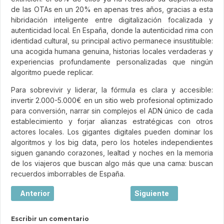
de las OTAs en un 20% en apenas tres años, gracias a esta
hibridación inteligente entre digitalización focalizada y
autenticidad local. En España, donde la autenticidad rima con
identidad cultural, su principal activo permanece insustituible:
una acogida humana genuina, historias locales verdaderas y
experiencias profundamente personalizadas que ningún
algoritmo puede replicar.
Para sobrevivir y liderar, la fórmula es clara y accesible:
invertir 2.000-5.000€ en un sitio web profesional optimizado
para conversión, narrar sin complejos el ADN único de cada
establecimiento y forjar alianzas estratégicas con otros
actores locales. Los gigantes digitales pueden dominar los
algoritmos y los big data, pero los hoteles independientes
siguen ganando corazones, lealtad y noches en la memoria
de los viajeros que buscan algo más que una cama: buscan
recuerdos imborrables de España.
Artículo anterior: Viajar: mucho más que hacer turismo
Artículo siguiente: El l
Anterior
Siguiente
Escribir un comentario