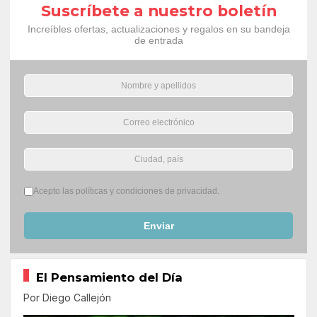
Suscríbete a nuestro boletín
Increíbles ofertas, actualizaciones y regalos en su bandeja
de entrada
Términos del servicio
*
Acepto las políticas y condiciones de privacidad.
Enviar
El Pensamiento del Día
Por Diego Callejón