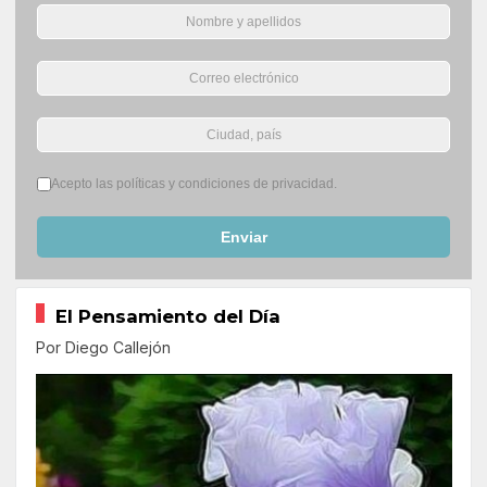
Términos del servicio
*
Acepto las políticas y condiciones de privacidad.
Enviar
El Pensamiento del Día
Por Diego Callejón