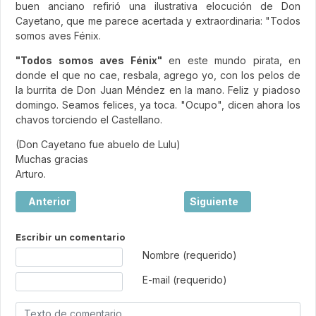
buen anciano refirió una ilustrativa elocución de Don
Cayetano, que me parece acertada y extraordinaria: "Todos
somos aves Fénix.
"Todos somos aves Fénix"
en este mundo pirata, en
donde el que no cae, resbala, agrego yo, con los pelos de
la burrita de Don Juan Méndez en la mano. Feliz y piadoso
domingo. Seamos felices, ya toca. "Ocupo", dicen ahora los
chavos torciendo el Castellano.
(Don Cayetano fue abuelo de Lulu)
Muchas gracias
Arturo.
Artículo anterior: ¿Sabías que el horno de leña más grand
Artículo siguiente: Los b
Anterior
Siguiente
Escribir un comentario
Texto de comentario
Nombre (requerido)
E-mail (requerido)