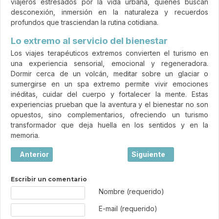
viajeros estresados por la vida urbana, quienes buscan
desconexión, inmersión en la naturaleza y recuerdos
profundos que trasciendan la rutina cotidiana.
Lo extremo al servicio del bienestar
Los viajes terapéuticos extremos convierten el turismo en
una experiencia sensorial, emocional y regeneradora.
Dormir cerca de un volcán, meditar sobre un glaciar o
sumergirse en un spa extremo permite vivir emociones
inéditas, cuidar del cuerpo y fortalecer la mente. Estas
experiencias prueban que la aventura y el bienestar no son
opuestos, sino complementarios, ofreciendo un turismo
transformador que deja huella en los sentidos y en la
memoria.
Artículo anterior: Viajes “anti-turísticos”: la aventura m
Artículo siguiente: Viaja
Anterior
Siguiente
Escribir un comentario
Texto de comentario
Nombre (requerido)
E-mail (requerido)