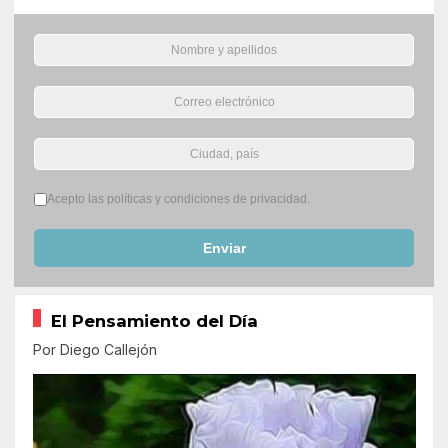
Términos del servicio
*
Acepto las políticas y condiciones de privacidad.
Enviar
El Pensamiento del Día
Por Diego Callejón