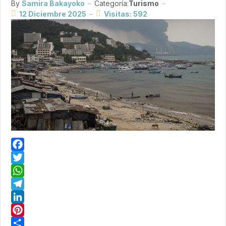
By
Samira Bakayoko
Categoría:
Turismo
12 Diciembre 2025
Visitas: 592
Facebook
Twitter
WhatsApp
Telegram
LinkedIn
Pinterest