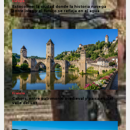
Europa
Estocolmo: la ciudad donde la historia navega
entre islas y el futuro se refleja en el agua
Francia
Cahors, entre patrimonio medieval y paisajes del
valle del Lot