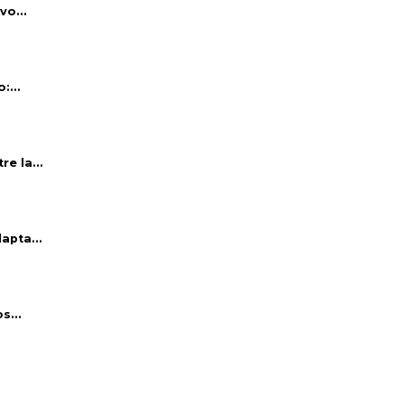
vo...
:...
e la...
apta...
s...