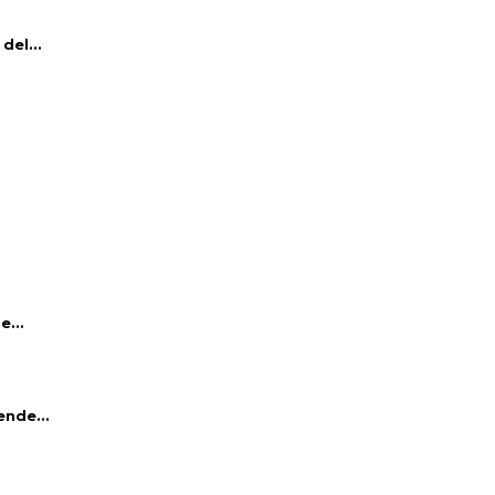
del...
e...
ende...