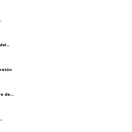
.
el...
bretón
e de...
..