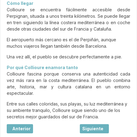
Cómo llegar
Collioure se encuentra fácilmente accesible desde
Perpignan, situada a unos treinta kilómetros. Se puede llegar
en tren siguiendo la línea costera mediterránea o en coche
desde otras ciudades del sur de Francia y Cataluña.
El aeropuerto más cercano es el de Perpiñán, aunque
muchos viajeros llegan también desde Barcelona.
Una vez allí, el pueblo se descubre perfectamente a pie.
Por qué Collioure enamora tanto
Collioure fascina porque conserva una autenticidad cada
vez más rara en la costa mediterránea. El pueblo combina
arte, historia, mar y cultura catalana en un entorno
espectacular.
Entre sus calles coloridas, sus playas, su luz mediterránea y
su ambiente tranquilo, Collioure sigue siendo uno de los
secretos mejor guardados del sur de Francia.
Artículo anterior: La Réunion, una isla francesa entre vol
Artículo siguiente: Burde
Anterior
Siguiente