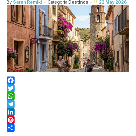
By
Sarah Remiki
Categoría:
Destinos
22 May 2026
Facebook
Twitter
WhatsApp
Telegram
LinkedIn
Pinterest
Share