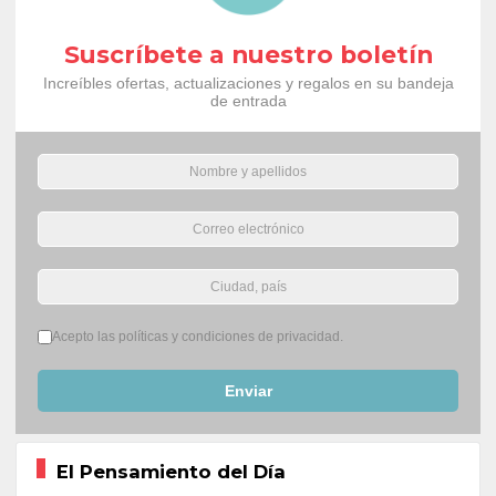
Suscríbete a nuestro boletín
Increíbles ofertas, actualizaciones y regalos en su bandeja
de entrada
Términos del servicio
*
Acepto las políticas y condiciones de privacidad.
Enviar
El Pensamiento del Día