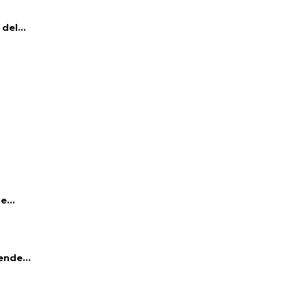
del...
e...
ende...