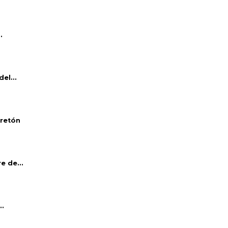
.
el...
bretón
e de...
..