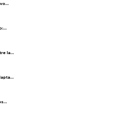
vo...
:...
e la...
apta...
s...