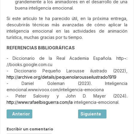
grandemente a los animadores en el desarrollo de una
buena inteligencia emocional.
Si este articulo te ha parecido útil, en la próxima entrega,
descubrirás técnicas más avanzadas de cómo aplicar la
inteligencia emocional en las actividades de animación
turística, muchas gracias por tu tiempo.
REFERENCIAS BIBLIOGRÁFICAS
- Diccionario de la Real Academia Española. http¬:
//books.google.com.cu
- Diccionario Pequeño Larousse ilustrado (2022),
http://archive.org/details/pequenolarousseilustrado1919
- Daniel Goleman (2023). Inteligencia
emocional.www.ivoox.com/inteligencia-emociona
- Peter Salovey y John D. Mayer (2024)
.
http://www.rafaelbisguerra.com/la
inteligencia-emocional.
Artículo anterior: Leonardo Hotels impulsa su expansión e
Artículo siguiente: Alg
Anterior
Siguiente
Escribir un comentario