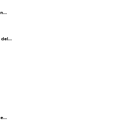
n...
del...
e...