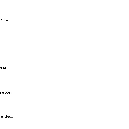
l...
.
el...
bretón
e de...