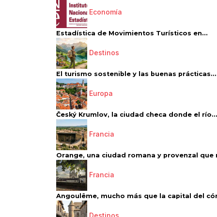
Economía
Estadística de Movimientos Turísticos en...
Destinos
El turismo sostenible y las buenas prácticas...
Europa
Český Krumlov, la ciudad checa donde el río..
Francia
Orange, una ciudad romana y provenzal que 
Francia
Angoulême, mucho más que la capital del có
Destinos