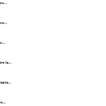
s...
vo...
:...
e la...
apta...
s...