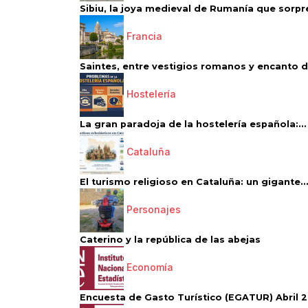
Sibiu, la joya medieval de Rumanía que sorpr
Francia
Saintes, entre vestigios romanos y encanto de
Hostelería
La gran paradoja de la hostelería española:...
Cataluña
El turismo religioso en Cataluña: un gigante..
Personajes
Caterino y la república de las abejas
Economía
Encuesta de Gasto Turístico (EGATUR) Abril 20