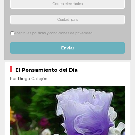
Términos del servicio
*
Acepto las políticas y condiciones de privacidad.
Enviar
El Pensamiento del Día
Por Diego Callejón