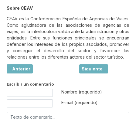
Sobre CEAV
CEAV es la Confederación Española de Agencias de Viajes.
Como aglutinadora de las asociaciones de agencias de
viajes, es la interlocutora válida ante la administración y otras
entidades. Entre sus funciones principales se encuentran
defender los intereses de los propios asociados, promover
y conseguir el desarrollo del sector y favorecer las
relaciones entre los diferentes actores del sector turístico.
Artículo anterior: CEAV alerta del grave impacto de los inc
Artículo siguiente: FECLA
Anterior
Siguiente
Escribir un comentario
Texto de comentario
Nombre (requerido)
E-mail (requerido)