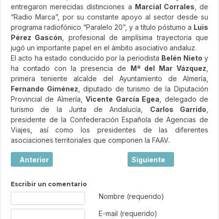
entregaron merecidas distinciones a
Marcial Corrales
, de
“Radio Marca”, por su constante apoyo al sector desde su
programa radiofónico “Paralelo 20”, y a título póstumo a
Luis
Pérez Gascón
, profesional de amplísima trayectoria que
jugó un importante papel en el ámbito asociativo andaluz.
El acto ha estado conducido por la periodista
Belén Nieto
y
ha contado con la presencia de
Mª del Mar Vázquez
,
primera teniente alcalde del Ayuntamiento de Almería,
Fernando Giménez
, diputado de turismo de la Diputación
Provincial de Almería,
Vicente García Egea
, delegado de
turismo de la Junta de Andalucía,
Carlos Garrido
,
presidente de la Confederación Española de Agencias de
Viajes, así como los presidentes de las diferentes
asociaciones territoriales que componen la FAAV.
Artículo anterior: Los datos de turismo emisor auguran un
Artículo siguiente: Conc
Anterior
Siguiente
Escribir un comentario
Texto de comentario
Nombre (requerido)
E-mail (requerido)