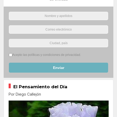
Términos del servicio
*
Acepto las políticas y condiciones de privacidad.
Enviar
El Pensamiento del Día
Por Diego Callejón