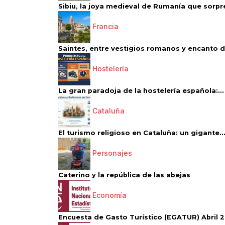
Sibiu, la joya medieval de Rumanía que sorpr
Francia
Saintes, entre vestigios romanos y encanto de
Hostelería
La gran paradoja de la hostelería española:...
Cataluña
El turismo religioso en Cataluña: un gigante..
Personajes
Caterino y la república de las abejas
Economía
Encuesta de Gasto Turístico (EGATUR) Abril 20