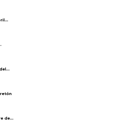
l...
.
el...
bretón
e de...