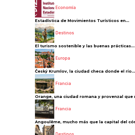
Economía
Estadística de Movimientos Turísticos en...
Destinos
El turismo sostenible y las buenas prácticas...
Europa
Český Krumlov, la ciudad checa donde el río..
Francia
Orange, una ciudad romana y provenzal que 
Francia
Angoulême, mucho más que la capital del có
Destinos