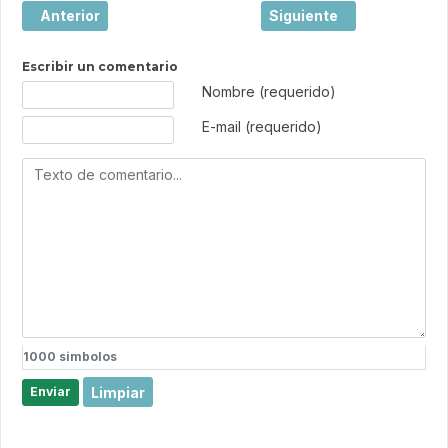
Artículo anterior: CEAV detecta un aumento creciente de v
Artículo siguiente: CEAV
Anterior
Siguiente
Escribir un comentario
Texto de comentario
Nombre (requerido)
E-mail (requerido)
1000
simbolos
Limpiar
Enviar