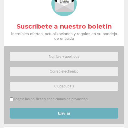
Suscríbete a nuestro boletín
Increíbles ofertas, actualizaciones y regalos en su bandeja
de entrada
Términos del servicio
*
Acepto las políticas y condiciones de privacidad.
Enviar