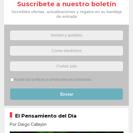
Suscríbete a nuestro boletín
Increíbles ofertas, actualizaciones y regalos en su bandeja
de entrada
Términos del servicio
*
Acepto las políticas y condiciones de privacidad.
Enviar
El Pensamiento del Día
Por Diego Callejón