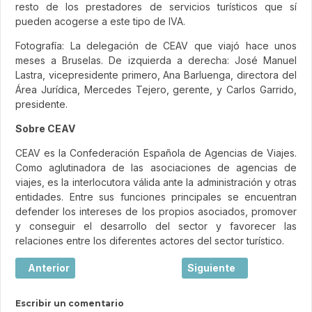
resto de los prestadores de servicios turísticos que sí
pueden acogerse a este tipo de IVA.
Fotografía: La delegación de CEAV que viajó hace unos
meses a Bruselas. De izquierda a derecha: José Manuel
Lastra, vicepresidente primero, Ana Barluenga, directora del
Área Jurídica, Mercedes Tejero, gerente, y Carlos Garrido,
presidente.
Sobre CEAV
CEAV es la Confederación Española de Agencias de Viajes.
Como aglutinadora de las asociaciones de agencias de
viajes, es la interlocutora válida ante la administración y otras
entidades. Entre sus funciones principales se encuentran
defender los intereses de los propios asociados, promover
y conseguir el desarrollo del sector y favorecer las
relaciones entre los diferentes actores del sector turístico.
Artículo anterior: El control de los precios y los costes, 
Artículo siguiente: Sube
Anterior
Siguiente
Escribir un comentario