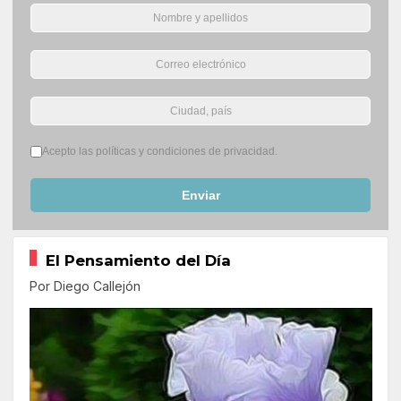
Términos del servicio
*
Acepto las políticas y condiciones de privacidad.
Enviar
El Pensamiento del Día
Por Diego Callejón