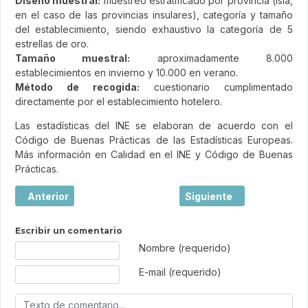
Diseño muestral:
muestreo estratificado por provincia (isla,
en el caso de las provincias insulares), categoría y tamaño
del establecimiento, siendo exhaustivo la categoría de 5
estrellas de oro.
Tamaño muestral:
aproximadamente 8.000
establecimientos en invierno y 10.000 en verano.
Método de recogida:
cuestionario cumplimentado
directamente por el establecimiento hotelero.
Las estadísticas del INE se elaboran de acuerdo con el
Código de Buenas Prácticas de las Estadísticas Europeas.
Más información en Calidad en el INE y Código de Buenas
Prácticas.
Artículo anterior: Estadística de Movimientos Turísticos
Artículo siguiente: Esta
Anterior
Siguiente
Escribir un comentario
Texto de comentario
Nombre (requerido)
E-mail (requerido)