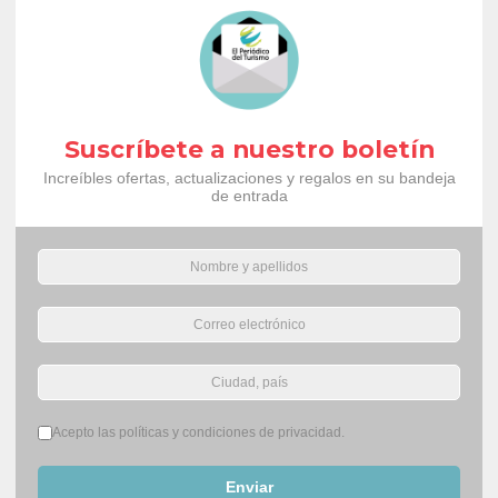
Suscríbete a nuestro boletín
Increíbles ofertas, actualizaciones y regalos en su bandeja
de entrada
Términos del servicio
*
Acepto las políticas y condiciones de privacidad.
Enviar