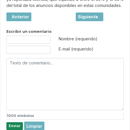
del total de los anuncios disponibles en estas comunidades.
Artículo anterior: España y Portugal suman más de 4.000
Artículo siguiente: Conv
Anterior
Siguiente
Escribir un comentario
Texto de comentario
Nombre (requerido)
E-mail (requerido)
1000
simbolos
Limpiar
Enviar