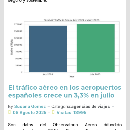
seguro y sostenible.
El tráfico aéreo en los aeropuertos
españoles crece un 3,3% en julio
By
Susana Gómez
Categoría:
agencias de viajes
08 Agosto 2025
Visitas: 18995
Son datos del Observatorio Aéreo difundido