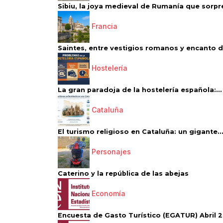
Sibiu, la joya medieval de Rumanía que sorpr
Francia
Saintes, entre vestigios romanos y encanto de
Hostelería
La gran paradoja de la hostelería española:...
Cataluña
El turismo religioso en Cataluña: un gigante..
Personajes
Caterino y la república de las abejas
Economía
Encuesta de Gasto Turístico (EGATUR) Abril 20