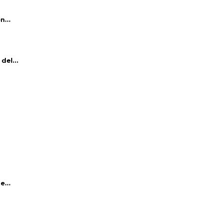
n...
del...
e...