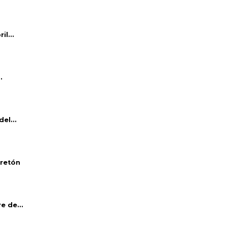
l...
.
el...
bretón
e de...