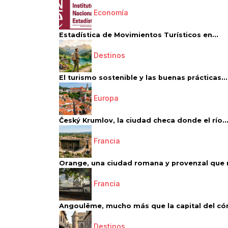
Economía
Estadística de Movimientos Turísticos en...
Destinos
El turismo sostenible y las buenas prácticas...
Europa
Český Krumlov, la ciudad checa donde el río..
Francia
Orange, una ciudad romana y provenzal que 
Francia
Angoulême, mucho más que la capital del có
Destinos