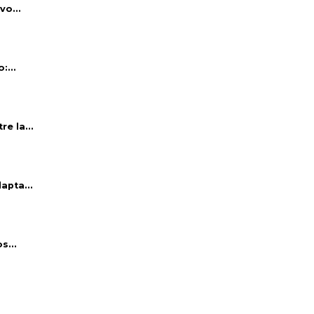
vo...
:...
e la...
apta...
s...