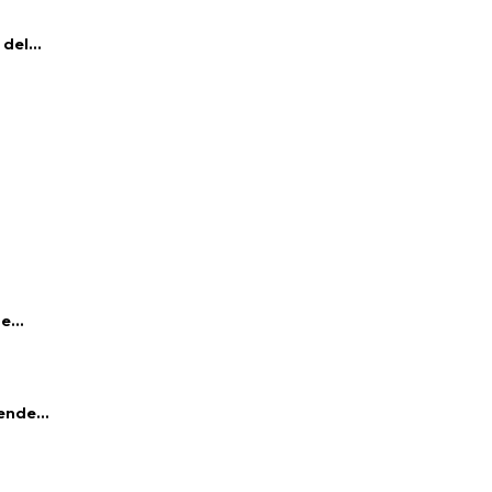
del...
e...
ende...