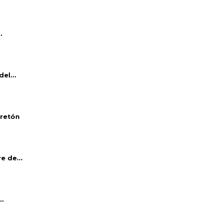
.
el...
bretón
e de...
..