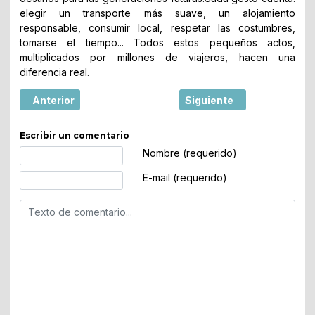
elegir un transporte más suave, un alojamiento
responsable, consumir local, respetar las costumbres,
tomarse el tiempo... Todos estos pequeños actos,
multiplicados por millones de viajeros, hacen una
diferencia real.
Artículo anterior: Mostar, la ciudad europea donde un pue
Artículo siguiente: Saler
Anterior
Siguiente
Escribir un comentario
Texto de comentario
Nombre (requerido)
E-mail (requerido)