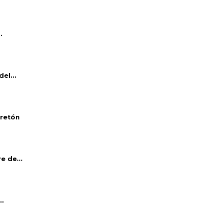
.
el...
bretón
e de...
..