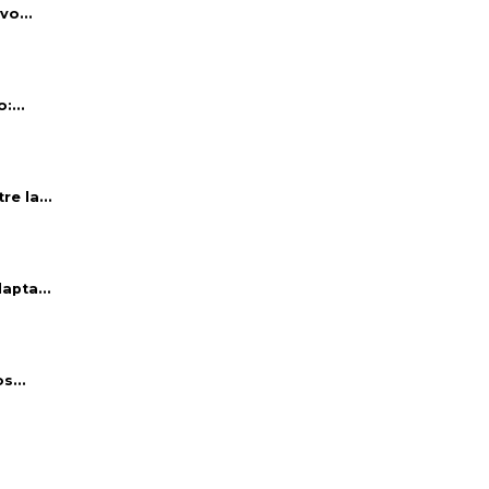
vo...
:...
e la...
apta...
s...