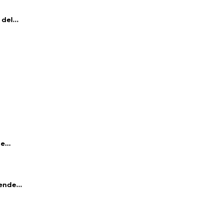
del...
e...
ende...