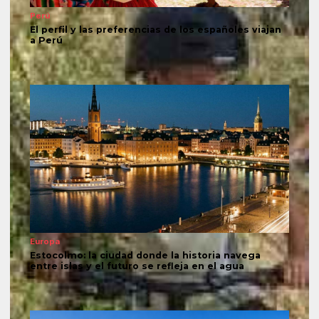
Perú
El perfil y las preferencias de los españoles viajan
a Perú
Europa
Estocolmo: la ciudad donde la historia navega
entre islas y el futuro se refleja en el agua