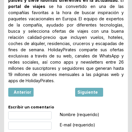
países y siete idiomas diferentes en la actualidad.
El
portal de viajes
se ha convertido en una de las
compañías favoritas a la hora de buscar inspiración y
paquetes vacacionales en Europa. El equipo de expertos
de la compañía, ayudado por diferentes tecnologías,
busca y selecciona ofertas de viajes con una buena
relación calidad-precio que incluyen vuelos, hoteles,
coches de alquiler, residencias, cruceros y escapadas de
fines de semana. HolidayPirates comparte sus ofertas
exclusivas a través de su web, canales de WhatsApp y
redes sociales, así como apps y newsletters entre 26
millones de suscriptores y seguidores que generan hasta
19 millones de sesiones mensuales a las páginas web y
apps de HolidayPirates.
Artículo anterior: Sube el número de agencias de viajes 
Artículo siguiente: El fut
Anterior
Siguiente
Escribir un comentario
Texto de comentario
Nombre (requerido)
E-mail (requerido)