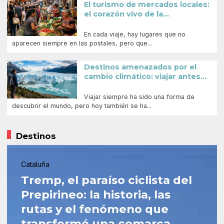
El turismo de mercados locales:
el corazón vivo de la...
En cada viaje, hay lugares que no
aparecen siempre en las postales, pero que...
Destinos amenazados por el
cambio climático: viajar antes...
Viajar siempre ha sido una forma de
descubrir el mundo, pero hoy también se ha...
Destinos
Cataluña
Tremp, el paraíso ciclista del
Prepirineo: la historia, las
rutas y el fenómeno que
transformó una comarca